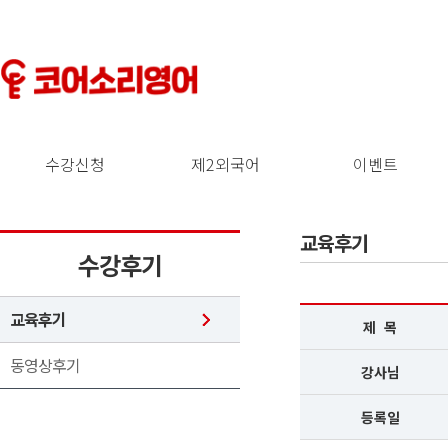
수강신청
제2외국어
이벤트
교육후기
수강후기
교육후기
제 목
동영상후기
강사님
등록일