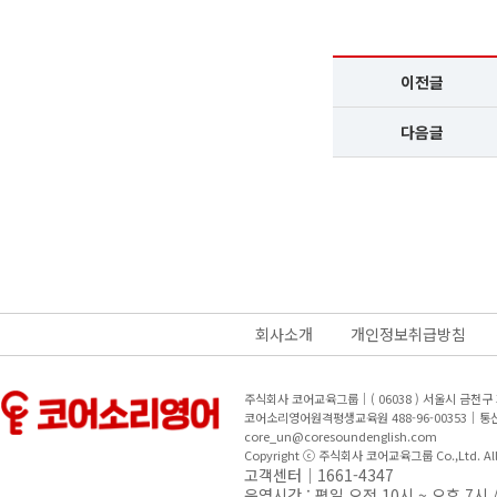
이전글
다음글
회사소개
개인정보취급방침
주식회사 코어교육그룹｜( 06038 ) 서울시 금천
코어소리영어원격평생교육원 488-96-00353｜
core_un@coresoundenglish.com
Copyright ⓒ 주식회사 코어교육그룹 Co.,Ltd. All R
고객센터｜1661-4347
운영시간 : 평일 오전 10시 ~ 오후 7시 /