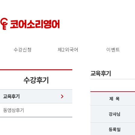
수강신청
제2외국어
이벤트
교육후기
수강후기
교육후기
제 목
동영상후기
강사님
등록일