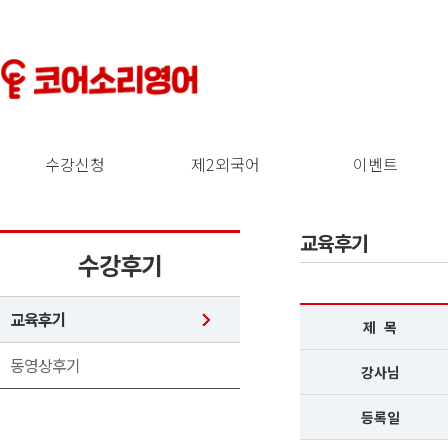
수강신청
제2외국어
이벤트
교육후기
수강후기
교육후기
제 목
동영상후기
강사님
등록일