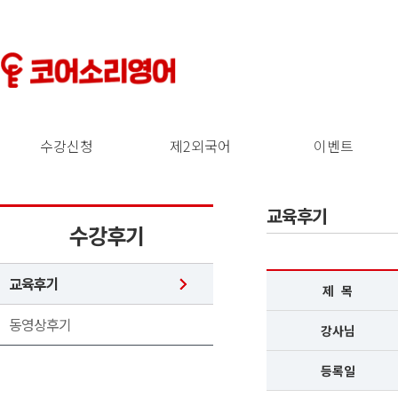
수강신청
제2외국어
이벤트
교육후기
수강후기
교육후기
제 목
동영상후기
강사님
등록일