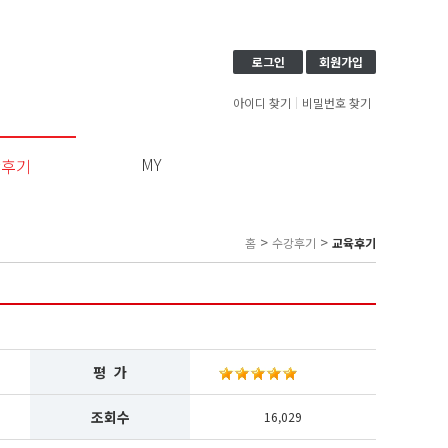
로그인
회원가입
아이디 찾기
비밀번호 찾기
MY
강후기
이
용
약
>
>
홈
수강후기
교육후기
관
보
기
개
인
정
평 가
보
보
조회수
16,029
기