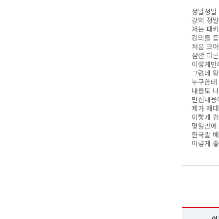
정말정말
강의 정말
저는 패키
강의를 듣
처음 코
잠깐 다른
이렇게만하
그런데 왕
누구한테 
내용도 너
면접내용에
제가 제
이렇게 쉽
몇일만에 
한국말 배
이렇게 좋