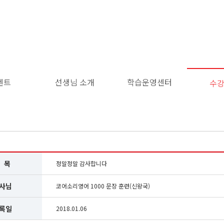
벤트
선생님 소개
학습운영센터
수
 목
정말정말 감사합니다
사님
코어소리영어 1000 문장 훈련(신왕국)
록일
2018.01.06