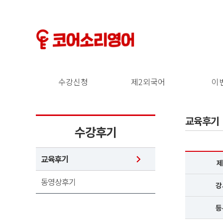
수강신청
제2외국어
이
교육후기
수강후기
교육후기
제
동영상후기
강
등