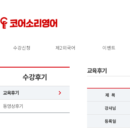
수강신청
제2외국어
이벤트
교육후기
수강후기
교육후기
제 목
동영상후기
강사님
등록일