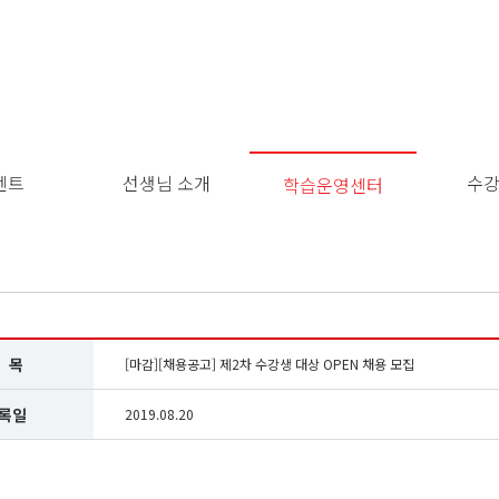
벤트
선생님 소개
수
학습운영센터
이
용
약
관
보
기
개
 목
[마감][채용공고] 제2차 수강생 대상 OPEN 채용 모집
인
정
록일
2019.08.20
보
보
기