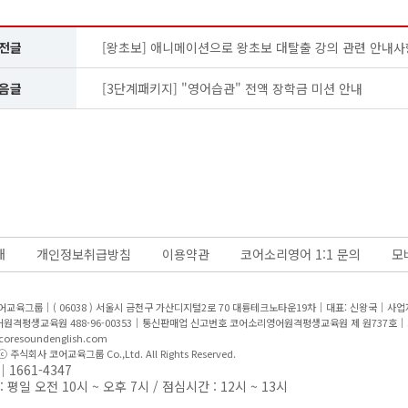
전글
[왕초보] 애니메이션으로 왕초보 대탈출 강의 관련 안내사
음글
[3단계패키지] "영어습관" 전액 장학금 미션 안내
개
개인정보취급방침
이용약관
코어소리영어 1:1 문의
모
어교육그룹｜( 06038 ) 서울시 금천구 가산디지털2로 70 대륭테크노타운19차｜대표: 신왕국｜
사업자
원격평생교육원 488-96-00353｜통신판매업 신고번호 코어소리영어원격평생교육원 제 원737호｜
oresoundenglish.com
 ⓒ 주식회사 코어교육그룹 Co.,Ltd. All Rights Reserved.
1661-4347
 평일 오전 10시 ~ 오후 7시 / 점심시간 : 12시 ~ 13시