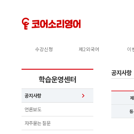
수강신청
제2외국어
이
공지사항
학습운영센터
공지사항
제
언론보도
등
자주묻는 질문