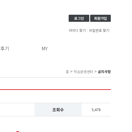
로그인
회원가입
아이디 찾기
비밀번호 찾기
강후기
MY
>
>
홈
학습운영센터
공지사항
조회수
5,476