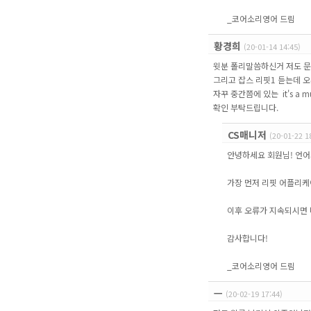
_코어소리영어 드림
황경희
(20-01-14 14:45)
윗분 폴리말씀하신거 저도 문
그리고 잡스 리핏1 듣는데 
자꾸 중간쯤에 있는 it's a m
확인 부탁드립니다.
CS매니저
(20-01-22 1
안녕하세요 회원님! 언어
가장 먼저 리핏 어플리케
이후 오류가 지속되시면 
감사합니다!
_코어소리영어 드림
ㅡ
(20-02-19 17:44)