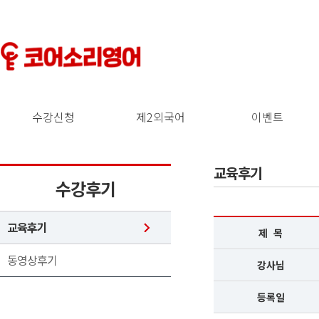
수강신청
제2외국어
이벤트
교육후기
수강후기
교육후기
제 목
동영상후기
강사님
등록일