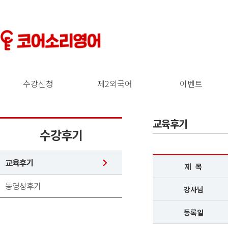
수강신청
제2외국어
이벤트
교육후기
수강후기
교육후기
제 목
동영상후기
강사님
등록일