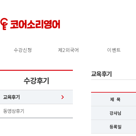
수강신청
제2외국어
이벤트
교육후기
수강후기
교육후기
제 목
동영상후기
강사님
등록일