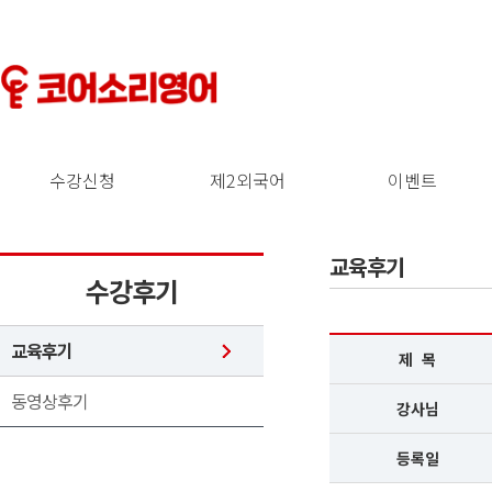
수강신청
제2외국어
이벤트
교육후기
수강후기
교육후기
제 목
동영상후기
강사님
등록일