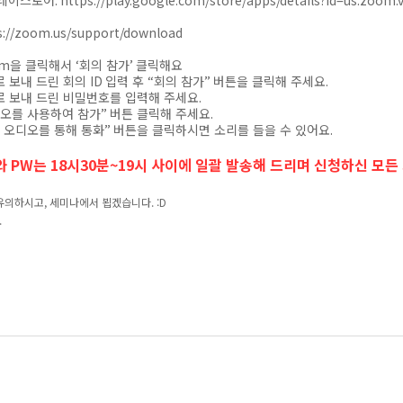
플레이스토어
:
https://play.google.com/store/apps/details?id=us.zoom
s://zoom.us/support/download
om
을 클릭해서
‘
회의 참가
’
클릭해요
로 보내 드린 회의
ID
입력 후
“
회의 참가
”
버튼을 클릭해 주세요
.
로 보내 드린 비밀번호를 입력해 주세요
.
오를 사용하여 참가
”
버튼 클릭해 주세요
.
 오디오를 통해 통화
”
버튼을 클릭하시면 소리를 들을 수 있어요
.
D와 PW는 18시30분~19시 사이에 일괄 발송해 드리며 신청하신 모든
유의하시고, 세미나에서 뵙겠습니다. :D
.