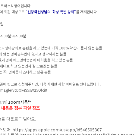
 코어소리영어입니다.
어 회원 대상으로
"
신왕국선생님의 화상 특별 강의"
를 개최합니다.
1일
7시30분~8시30분
소리영어강의로 훈련을 하고 있는데 아직 100% 확신이 들지 않는 분들
는 영어공부법이 있다고 생각하시는 분들
어 쉐도잉학습법에 어려움을 겪고 있는 분들
로 하고 있는건지 잘 모르겠는 분들
! 영어를 마스터하고 싶은 분들
 밑에 링크로 신청해주시면, 더욱 자세한 사항 이메일로 안내드립니다.
orms.gle/VcDQkeS5sW25Qfci8
zoom사용법 
 방법]
 내용은 첨부 파일 참조
m
을 다운로드 받아요
.
스토어
:
https://apps.apple.com/us/app/id546505307