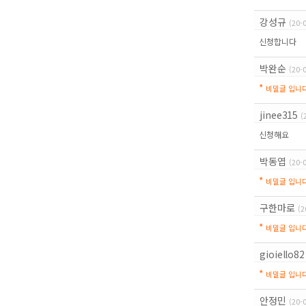
강성규
(20-
신청합니다
박완순
(20-
*
비밀글 입니다
jinee315
(
신청해요
박동엽
(20-
*
비밀글 입니다
구한마로
(2
*
비밀글 입니다
gioiello82
*
비밀글 입니다
안정민
(20-