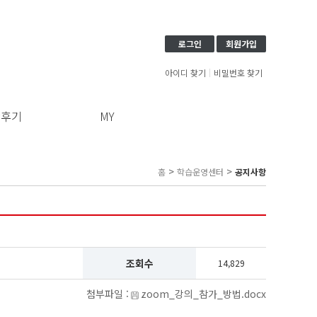
로그인
회원가입
아이디 찾기
비밀번호 찾기
강후기
MY
>
>
홈
학습운영센터
공지사항
조회수
14,829
첨부파일 :
zoom_강의_참가_방법.docx