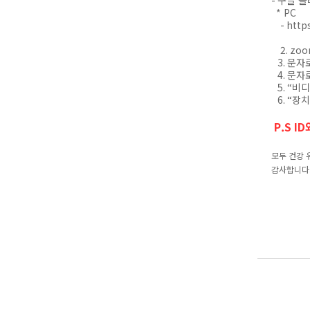
-
구글 
* PC
-
http
2. zo
3.
문자
4.
문자
5. “
비디
6. “
장치
P.S I
모두 건강 
감사합니다