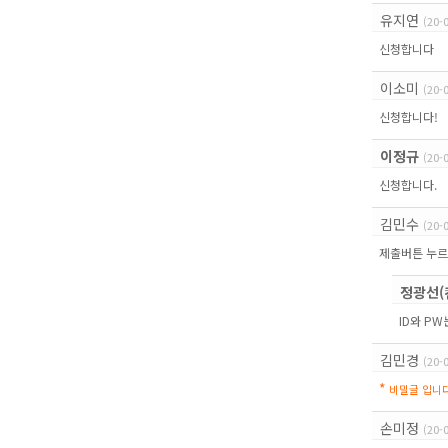
유지연
(20-
신청합니다
이소미
(20-
신청합니다!
이정규
(20-
신청합니다.
김민수
(20-
제출버튼 누르
정광선(
ID와 P
김민경
(20-
*
비밀글 입니다
손미정
(20-