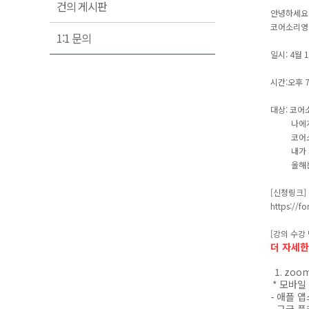
건의 게시판
안녕하세요
코어소리영
1:1 문의
일시: 4월 
시간:오후 
대상: 코어
나에게 맞
코어소리영
내가 제대
올해는 꼭
[신청링크]
https://f
[강의 수강
더 자세한
1. zoo
*
모바일
-
애플 앱