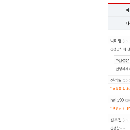
이
다
박미영
(20-
신청양식에 전
*김성은
안녕하세요
전경일
(20-
*
비밀글 입니다
hally00
(20
*
비밀글 입니다
김우진
(20-
신청합니다