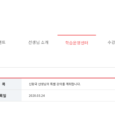
벤트
선생님 소개
수
학습운영센터
이
용
약
관
보
기
개
 목
신왕국 선생님의 특별 강의를 개최합니다.
인
정
록일
2020.03.24
보
보
기