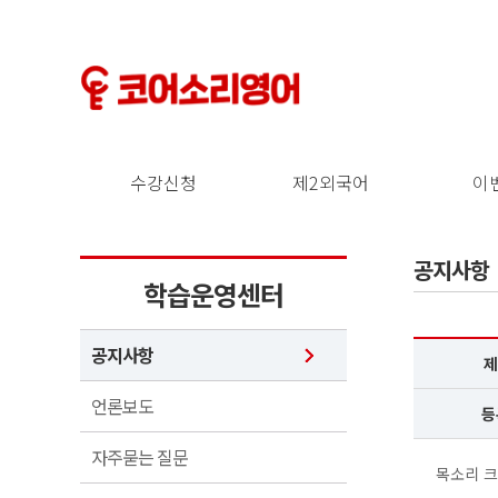
수강신청
제2외국어
이
공지사항
학습운영센터
공지사항
제
언론보도
등
자주묻는 질문
목소리 