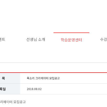
벤트
선생님 소개
수
학습운영센터
이
용
약
관
보
기
개
 목
목소리 크리에이터 모집공고
인
정
록일
2018.08.02
보
보
기
크리에이터 모집공고