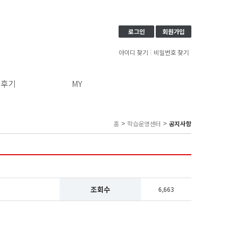
로그인
회원가입
아이디 찾기
비밀번호 찾기
강후기
MY
>
>
홈
학습운영센터
공지사항
조회수
6,663