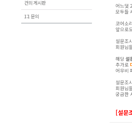
건의 게시판
어느덧 
모두들 
1:1 문의
코어소리
앞으로도
설문조사
회원님들
해당
설
추가로
어무비 
설문조사
회원님들
궁금한 
[설문