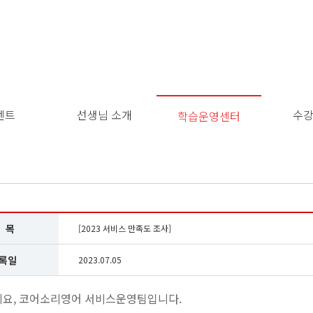
벤트
선생님 소개
수
학습운영센터
이
용
약
관
보
기
개
 목
[2023 서비스 만족도 조사]
인
정
록일
2023.07.05
보
보
기
요, 코어소리영어 서비스운영팀입니다.