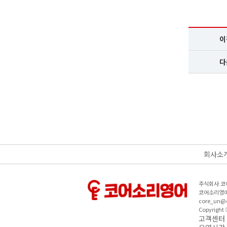
이
다
회사소
주식회사 코
코어소리영어
core_un@c
Copyright
고객센터｜