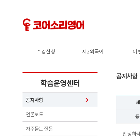
수강신청
제2외국어
이
공지사항
학습운영센터
공지사항
제
언론보도
등
자주묻는 질문
안녕하세