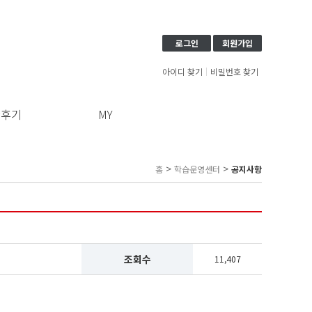
로그인
회원가입
아이디 찾기
비밀번호 찾기
강후기
MY
>
>
홈
학습운영센터
공지사항
조회수
11,407