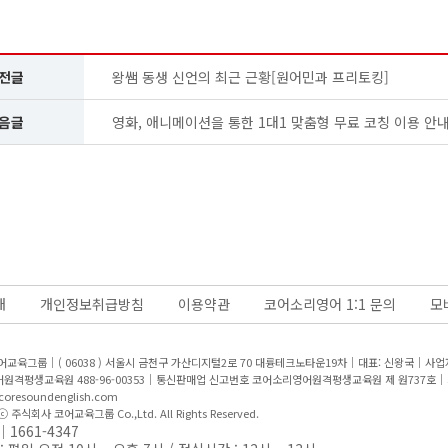
전글
왕쌤 동생 신언의 최근 근황[원어민과 프리토킹]
음글
영화, 애니메이션을 통한 1대1 맞춤형 무료 코칭 이용 안내
개
개인정보취급방침
이용약관
코어소리영어 1:1 문의
모
어교육그룹｜( 06038 ) 서울시 금천구 가산디지털2로 70 대륭테크노타운19차｜대표: 신왕국｜
사업자
원격평생교육원 488-96-00353｜통신판매업 신고번호 코어소리영어원격평생교육원 제 원737호｜
oresoundenglish.com
 ⓒ 주식회사 코어교육그룹 Co.,Ltd. All Rights Reserved.
1661-4347